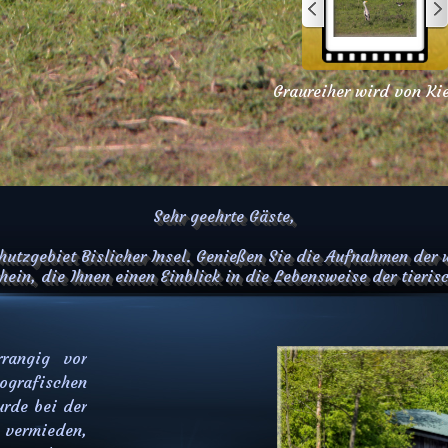
G
r
a
u
r
e
i
h
e
r
w
i
r
d
v
o
n
K
i
e
b
i
t
z
Sehr geehrte Gäste,
utzgebiet Bislicher Insel. Genießen Sie die Aufnahmen der 
ein, die Ihnen einen Einblick in die Lebensweise der tieris
rrangig vor
rafischen
rde bei der
 vermieden,