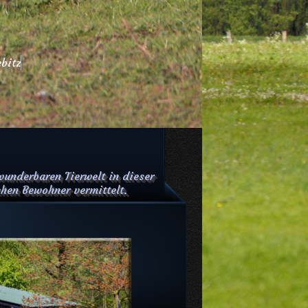
e
n
v
e
r
j
a
g
t
wunderbaren Tierwelt in dieser
chen Bewohner vermittelt.