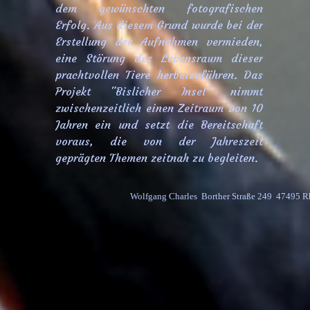
dem gewünschten fotografischen
Erfolg. Aus diesem Grund wurde bei der
Erstellung der Aufnahmen vermieden,
eine Störung des Lebensraum dieser
prachtvollen Tiere herbeizuführen. Das
Projekt "Bislicher Insel" nimmt
zwischenzeitlich einen Zeitraum von 10
Jahren ein und setzt die Bereitschaft
voraus, die von der Jahreszeit
geprägten Themen zeitnah zu begleiten.
Wolfgang Charles  Borther Straße 249  47495 R