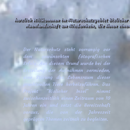
herzlich Willkommen im Naturschutzgebiet Bislicher 
Auenlandschaft am Niederrhein, die Ihnen einen 
Der Naturschutz steht vorrangig vor
dem gewünschten fotografischen
Erfolg. Aus diesem Grund wurde bei der
Erstellung der Aufnahmen vermieden,
eine Störung des Lebensraum dieser
prachtvollen Tiere herbeizuführen. Das
Projekt "Bislicher Insel" nimmt
zwischenzeitlich einen Zeitraum von 10
Jahren ein und setzt die Bereitschaft
voraus, die von der Jahreszeit
geprägten Themen zeitnah zu begleiten.