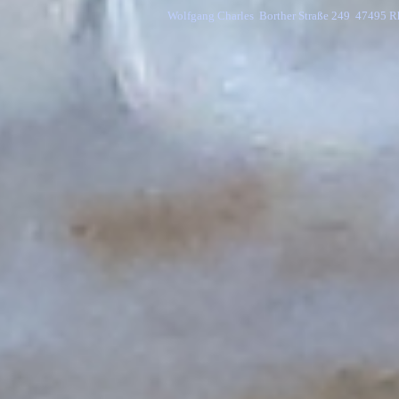
Wolfgang Charles  Borther Straße 249  47495 R