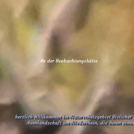
A
n
d
e
r
B
e
o
b
a
c
h
t
u
n
g
s
h
ü
t
t
e
I
I
herzlich Willkommen im Naturschutzgebiet Bislicher 
Auenlandschaft am Niederrhein, die Ihnen einen 