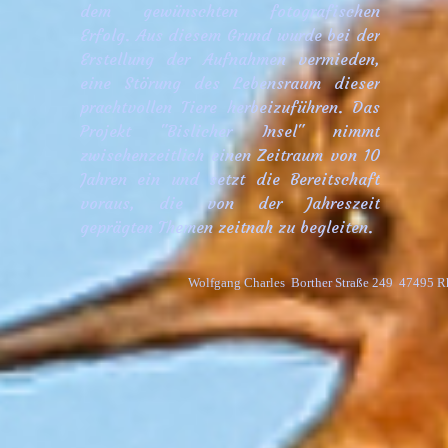
dem gewünschten fotografischen
Erfolg. Aus diesem Grund wurde bei der
Erstellung der Aufnahmen vermieden,
eine Störung des Lebensraum dieser
prachtvollen Tiere herbeizuführen. Das
Projekt "Bislicher Insel" nimmt
zwischenzeitlich einen Zeitraum von 10
Jahren ein und setzt die Bereitschaft
voraus, die von der Jahreszeit
geprägten Themen zeitnah zu begleiten.
Wolfgang Charles  Borther Straße 249  47495 R