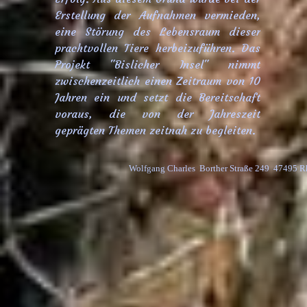
Erstellung der Aufnahmen vermieden,
eine Störung des Lebensraum dieser
prachtvollen Tiere herbeizuführen. Das
Projekt "Bislicher Insel" nimmt
zwischenzeitlich einen Zeitraum von 10
Jahren ein und setzt die Bereitschaft
voraus, die von der Jahreszeit
geprägten Themen zeitnah zu begleiten.
Wolfgang Charles  Borther Straße 249  47495 R