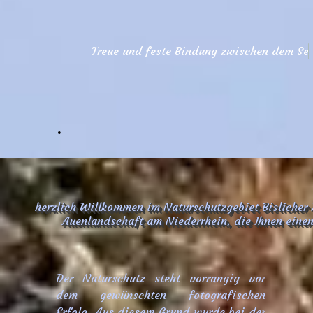
T
r
e
u
e
u
n
d
f
e
s
t
e
B
i
n
d
u
n
g
z
w
i
s
c
h
e
n
d
e
m
S
e
e
a
d
l
e
.
herzlich Willkommen im Naturschutzgebiet Bislicher 
Auenlandschaft am Niederrhein, die Ihnen einen 
Der Naturschutz steht vorrangig vor
dem gewünschten fotografischen
Erfolg. Aus diesem Grund wurde bei der