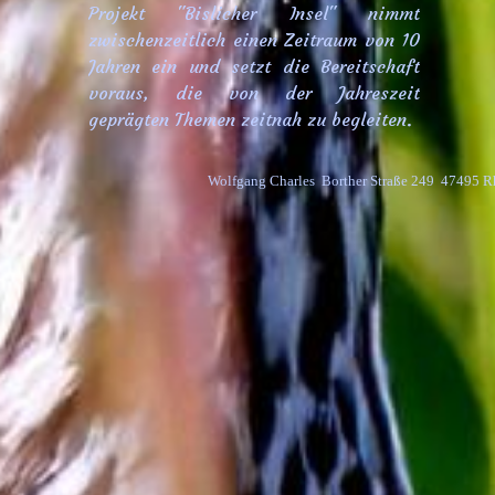
Projekt "Bislicher Insel" nimmt
zwischenzeitlich einen Zeitraum von 10
Jahren ein und setzt die Bereitschaft
voraus, die von der Jahreszeit
geprägten Themen zeitnah zu begleiten.
Wolfgang Charles  Borther Straße 249  47495 R