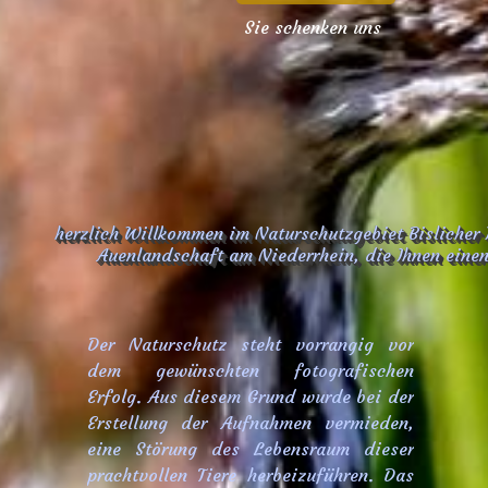
herzlich Willkommen im Naturschutzgebiet Bislicher 
Auenlandschaft am Niederrhein, die Ihnen einen 
Der Naturschutz steht vorrangig vor
dem gewünschten fotografischen
Erfolg. Aus diesem Grund wurde bei der
Erstellung der Aufnahmen vermieden,
eine Störung des Lebensraum dieser
prachtvollen Tiere herbeizuführen. Das