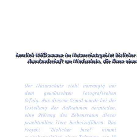
herzlich Willkommen im Naturschutzgebiet Bislicher 
Auenlandschaft am Niederrhein, die Ihnen einen 
Der Naturschutz steht vorrangig vor
dem gewünschten fotografischen
Erfolg. Aus diesem Grund wurde bei der
Erstellung der Aufnahmen vermieden,
eine Störung des Lebensraum dieser
prachtvollen Tiere herbeizuführen. Das
Projekt "Bislicher Insel" nimmt