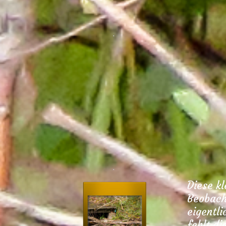
.
.
Diese kl
Beobacht
eigentli
fehlt d