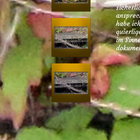
sicherli
ansprec
habe ic
quierli
im Sinne
dokumen