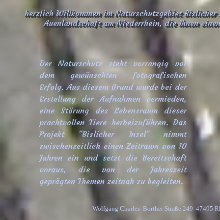
herzlich Willkommen im Naturschutzgebiet Bislicher 
Auenlandschaft am Niederrhein, die Ihnen einen 
Der Naturschutz steht vorrangig vor
dem gewünschten fotografischen
Erfolg. Aus diesem Grund wurde bei der
Erstellung der Aufnahmen vermieden,
eine Störung des Lebensraum dieser
prachtvollen Tiere herbeizuführen. Das
Projekt "Bislicher Insel" nimmt
zwischenzeitlich einen Zeitraum von 10
Jahren ein und setzt die Bereitschaft
voraus, die von der Jahreszeit
geprägten Themen zeitnah zu begleiten.
Wolfgang Charles  Borther Straße 249  47495 R