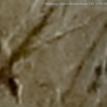
Wolfgang Charles  Borther Straße 249  47495 R