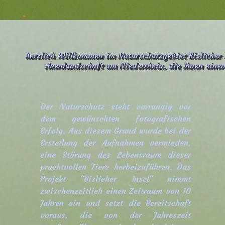
.
herzlich Willkommen im Naturschutzgebiet Bislicher 
Auenlandschaft am Niederrhein, die Ihnen einen 
Der Naturschutz steht vorrangig vor
dem gewünschten fotografischen
Erfolg. Aus diesem Grund wurde bei der
Erstellung der Aufnahmen vermieden,
eine Störung des Lebensraum dieser
prachtvollen Tiere herbeizuführen. Das
Projekt "Bislicher Insel" nimmt
zwischenzeitlich einen Zeitraum von 10
Jahren ein und setzt die Bereitschaft
voraus, die von der Jahreszeit