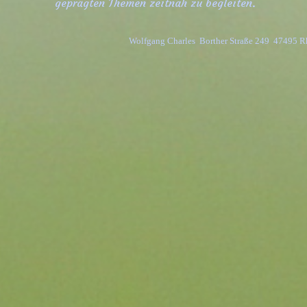
geprägten Themen zeitnah zu begleiten.
Wolfgang Charles  Borther Straße 249  47495 R